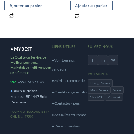
Ajouter au panier
Ajouter au panier
LIENS UTILES
SUIVEZ-NOUS
● MYBEST
La Qualite du Service, Le
f
in
W
● Voir tous nos
Meilleur pour vous.
Marketplace multi-vendeurs
vendeurs
de reference.
PAIEMENTS
● Suivi de commande
WA
+226 74 07 10 00
Orange Money
Moov Money
Wave
+
Avenue Nelson
● Conditions generales
Mandela, BP 1447 Bobo-
Visa / CB
Virement
Dioulasso
● Contactez-nous
RCCM N BF BBD 2008 B 547 |
● Actualites et Promos
CNIL N 1447507
● Devenir vendeur