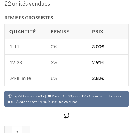
22 unités vendues
REMISES GROSSISTES
QUANTITÉ
REMISE
PRIX
1-11
0%
3.00
€
12-23
3%
2.91
€
24-Illimité
6%
2.82
€
📦 Expédition sous 48h | 🚚 Poste : 15-30 jours: Dès 15 euros | ⚡ Express
(DHL/Chronopost) : 4-10 jours: Dès 25 euros
quantité de Ecorce de cailcédrat (Khaya senegalensis) S