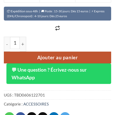
📦 Expédition sous 48h | 🚚 Poste : 15-30 jours: Dès 15 euros | ⚡ Express
(DHL/Chronopost) : 4-10 jours: Dès 25 euros
quantité de Éclairage d'ambiance LED acrylique USB color
Ajouter au panier
💬 Une question ? Écrivez-nous sur
WhatsApp
UGS :
TBD0606122701
Catégorie :
ACCESSOIRES