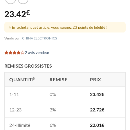
23.42
€
⭐ En achetant cet article, vous gagnez 23 points de fidélité !
Vendu par :
CHINA ELECTRONICS
2 avis vendeur
Noté
2
4
sur 5
REMISES GROSSISTES
basé sur
notations
client
QUANTITÉ
REMISE
PRIX
1-11
0%
23.42
€
12-23
3%
22.72
€
24-Illimité
6%
22.01
€