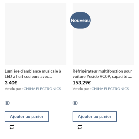
Nouveau
Lumière d’ambiance musicale à
Réfrigérateur multifonction pour
LED à huit couleurs avec
voiture Yesido VC09, capacité :
commande vocale pour voiture,
28 L (noir)
3.40
€
153.29
€
spécification : télécommande USB
Vendu par :
CHINA ELECTRONICS
Vendu par :
CHINA ELECTRONICS
5 V La commande du jour avant
6PM (GMT+8) sera expédiée le
même jour
Ajouter au panier
Ajouter au panier