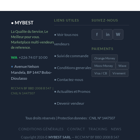
LIENS UTILES
SUIVEZ-NOUS
● MYBEST
La Qualite du Service, Le
f
in
W
● Voir tous nos
Meilleur pour vous.
Marketplace multi-vendeurs
vendeurs
de reference.
PAIEMENTS
● Suivi de commande
WA
+226 74 07 10 00
Orange Money
Moov Money
Wave
+
Avenue Nelson
● Conditions generales
Mandela, BP 1447 Bobo-
Visa / CB
Virement
Dioulasso
● Contactez-nous
RCCM N BF BBD 2008 B 547 |
● Actualites et Promos
CNIL N 1447507
● Devenir vendeur
Tous droits réservés | Protection données : CNIL N° 1447507
CONDITIONS GÉNÉRALES
CONTACT
TRACKING
NEWS
Copyright 2026 ©
MYBEST SARL
— RCCM N° BF BBD 2008 B 547