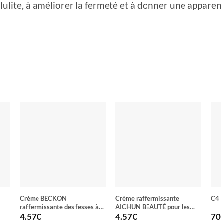
ellulite, à améliorer la fermeté et à donner une appare
Crème BECKON
Crème raffermissante
C4
raffermissante des fesses à
AICHUN BEAUTÉ pour les
l’aïl
hanches formule médicale
4.57
€
4.57
€
70