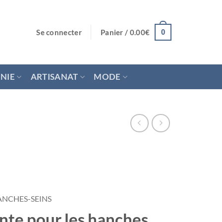
Se connecter
Panier /
0.00
€
0
NIE
ARTISANAT
MODE
ANCHES-SEINS
nte pour les hanches