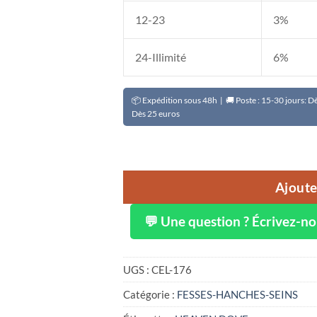
12-23
3%
24-Illimité
6%
📦 Expédition sous 48h | 🚚 Poste : 15-30 jours: 
Dès 25 euros
Ajoute
💬 Une question ? Écrivez-n
UGS :
CEL-176
Catégorie :
FESSES-HANCHES-SEINS