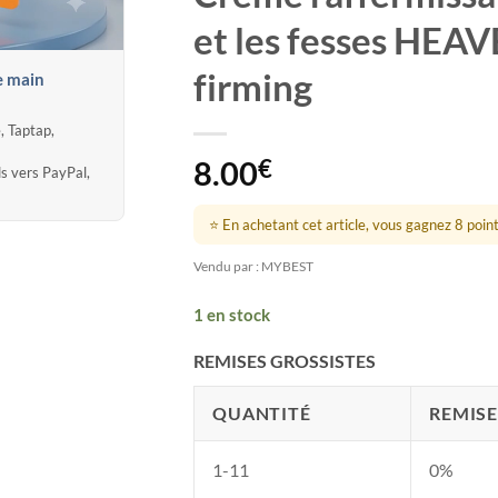
et les fesses HEA
firming
e main
, Taptap,
8.00
€
ds vers PayPal,
⭐ En achetant cet article, vous gagnez 8 points
Vendu par : MYBEST
1 en stock
REMISES GROSSISTES
QUANTITÉ
REMISE
1-11
0%