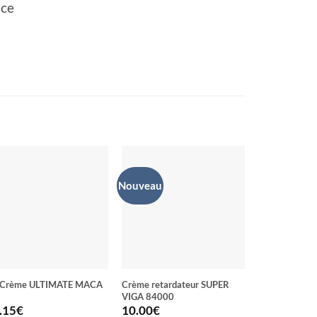
nce
Nouveau
 Crème ULTIMATE MACA
Crème retardateur SUPER
Boisson aux h
VIGA 84000
agrandir les h
poitrine CR
.15
€
10.00
€
3.00
€