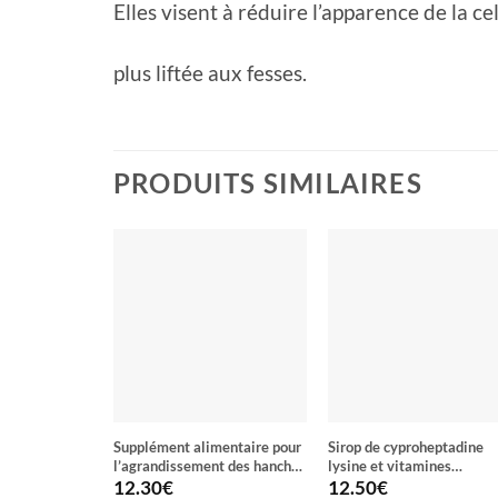
Elles visent à réduire l’apparence de la c
plus liftée aux fesses.
PRODUITS SIMILAIRES
Supplément alimentaire pour
Sirop de cyproheptadine
l’agrandissement des hanches
lysine et vitamines
et l’amélioration du corps HIP
APETAMIN
12.30
€
12.50
€