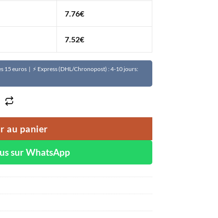
7.76
€
7.52
€
Dès 15 euros | ⚡ Express (DHL/Chronopost) : 4-10 jours:
r au panier
ous sur WhatsApp