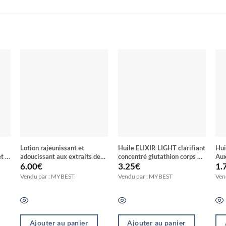
Lotion rajeunissant et
Huile ELIXIR LIGHT clarifiant
Hui
t E
adoucissant aux extraits de
concentré glutathion corps et
Aux
plantes naturelles
visage activateur d’eclat 0%
CL
6.00
€
3.25
€
1.
hydroquinone
Vendu par : MYBEST
Vendu par : MYBEST
Ven
Ajouter au panier
Ajouter au panier