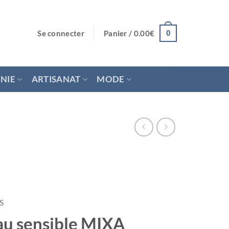
Se connecter
Panier /
0.00
€
0
NIE
ARTISANAT
MODE
S
au sensible MIXA