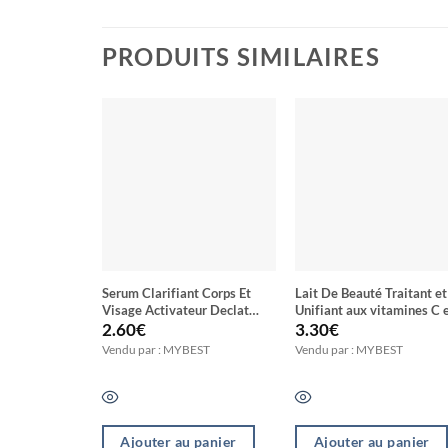
PRODUITS SIMILAIRES
Serum Clarifiant Corps Et
Lait De Beauté Traitant et
Visage Activateur Declat
Unifiant aux vitamines C e
Anti Taches Anti Vergeture
LEMON CLEAR
2.60
€
3.30
€
Nutrition Intense Au
Vendu par : MYBEST
Vendu par : MYBEST
Glutathione
Ajouter au panier
Ajouter au panier