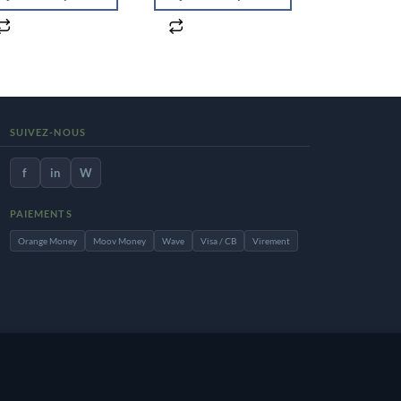
SUIVEZ-NOUS
f
in
W
PAIEMENTS
Orange Money
Moov Money
Wave
Visa / CB
Virement
site, vous acceptez notre
Accepter