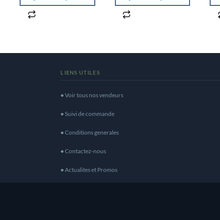
LIENS UTILES
● Voir tous nos vendeurs
● Suivi de commande
● Conditions generales
● Contactez-nous
● Actualites et Promos
● Devenir vendeur
eilleure expérience de navigation. En naviguant sur ce 
Tous droits réservés | Protection données : CNIL N° 1447507