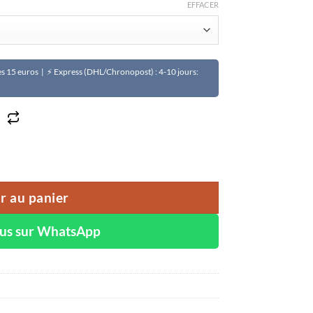
EFFACER
Dès 15 euros | ⚡ Express (DHL/Chronopost) : 4-10 jours:
nsible MIXA
r au panier
ous sur WhatsApp