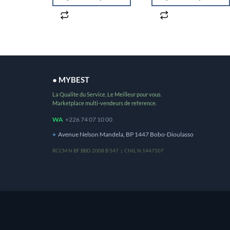
● MYBEST
La Qualite du Service, Le Meilleur pour vous.
Marketplace multi-vendeurs de reference.
WA
+226 74 07 10 00
+
Avenue Nelson Mandela, BP 1447 Bobo-Dioulasso
RCCM N BF BBD 2008 B 547 | CNIL N 1447507
Ce site utilise des cookies pour vous offrir une m
utilisation de cookies.