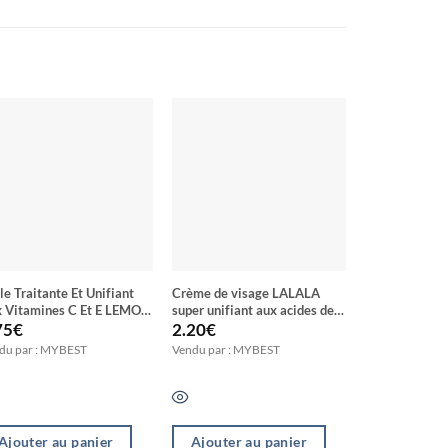
le Traitante Et Unifiant
Crème de visage LALALA
Lait face et 
 Vitamines C Et E LEMON
super unifiant aux acides de
extra unifiant
EAR
fruits collagène et vitamine C
75
€
2.20
€
15.30
€
& E
du par : MYBEST
Vendu par : MYBEST
Vendu par : M
Ajouter au panier
Ajouter au panier
Ajouter a