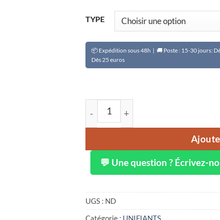
TYPE
📦 Expédition sous 48h | 🚚 Poste : 15-30 jours: 
Dès 25 euros
quantité de Crème experte peau se
Ajoute
💬 Une question ? Écrivez-n
UGS :
ND
Catégorie :
UNIFIANTS