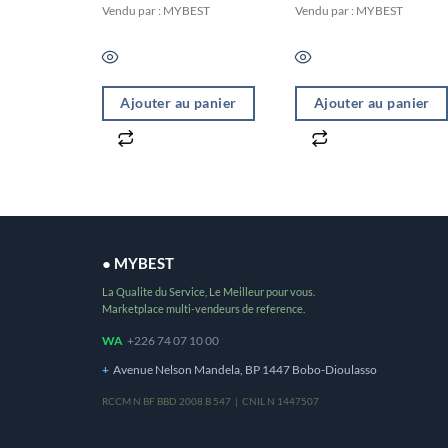
naturels
Vendu par : MYBEST
Vendu par : MYBEST
Ajouter au panier
Ajouter au panier
● MYBEST
La Qualite du Service, Le Meilleur pour vous.
Marketplace multi-vendeurs de reference.
WA
+226 74 07 10 00
+
Avenue Nelson Mandela, BP 1447 Bobo-Dioulasso
RCCM N BF BBD 2008 B 547 | CNIL N 1447507