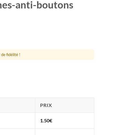
hes-anti-boutons
de fidélité !
PRIX
1.50
€