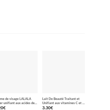
e de visage LALALA
Lait De Beauté Traitant et
Nettoyant BE
er unifiant aux acides de
Unifiant aux vitamines C et E
la Collagène 
its collagène et vitamine C
LEMON CLEAR
20
€
3.30
€
2.10
€