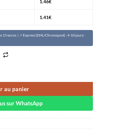
1.46
€
1.41
€
Dès 15 euros | ⚡ Express (DHL/Chronopost) : 4-10 jours:
e LARISSA soins corporels anti-taches-anti-boutons action
r au panier
ous sur WhatsApp