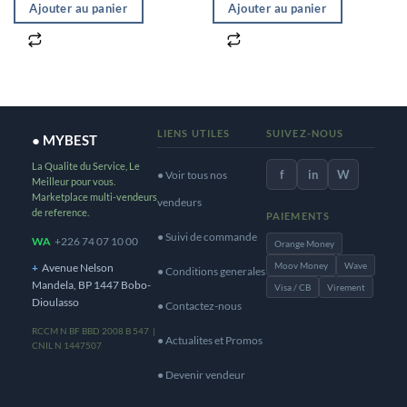
Ajouter au panier
Ajouter au panier
LIENS UTILES
SUIVEZ-NOUS
● MYBEST
La Qualite du Service, Le
f
in
W
● Voir tous nos
Meilleur pour vous.
Marketplace multi-vendeurs
vendeurs
de reference.
PAIEMENTS
● Suivi de commande
WA
+226 74 07 10 00
Orange Money
Moov Money
Wave
+
Avenue Nelson
● Conditions generales
Mandela, BP 1447 Bobo-
Visa / CB
Virement
Dioulasso
● Contactez-nous
RCCM N BF BBD 2008 B 547 |
● Actualites et Promos
CNIL N 1447507
● Devenir vendeur