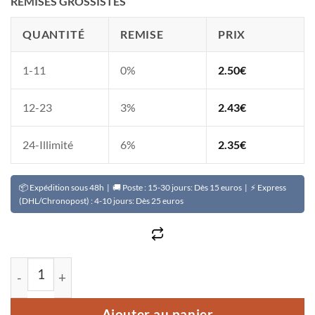
REMISES GROSSISTES
QUANTITÉ
REMISE
PRIX
1-11
0%
2.50
€
12-23
3%
2.43
€
24-Illimité
6%
2.35
€
📦 Expédition sous 48h | 🚚 Poste : 15-30 jours: Dès 15 euros | ⚡ Express
(DHL/Chronopost) : 4-10 jours: Dès 25 euros
quantité de Crème clarifiante COCOPULP à l'huile de co
Ajouter au panier