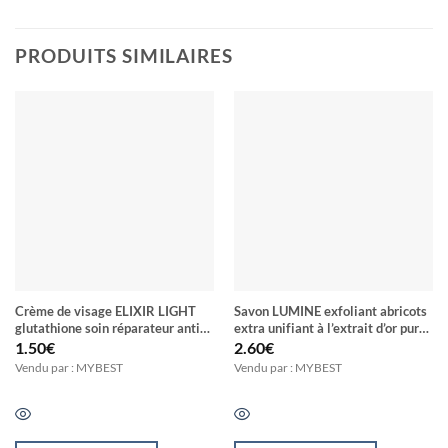
PRODUITS SIMILAIRES
Crème de visage ELIXIR LIGHT
Savon LUMINE exfoliant abricots
glutathione soin réparateur anti-
extra unifiant à l’extrait d’or pure
imperfections activateur d’éclat
et de tomate 14 Jours
1.50
€
2.60
€
anti tache anti vergeture SPF 45
Vendu par : MYBEST
Vendu par : MYBEST