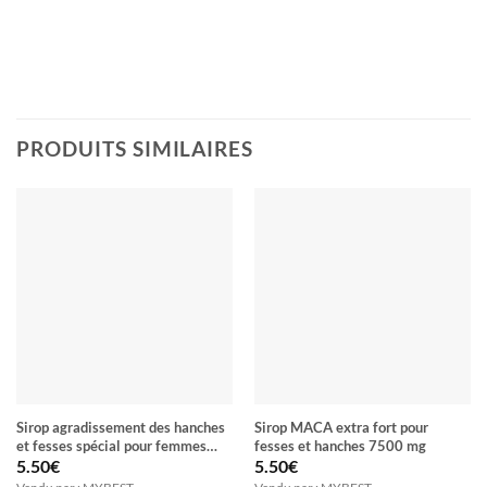
PRODUITS SIMILAIRES
Sirop agradissement des hanches
Sirop MACA extra fort pour
et fesses spécial pour femmes
fesses et hanches 7500 mg
ZAHIDI-VITA 100% naturel
5.50
€
5.50
€