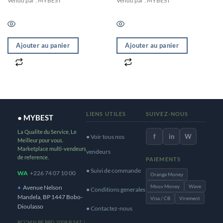
Vendu par : MYBEST
Vendu par : MYBEST
Ajouter au panier
Ajouter au panier
LIENS UTILES
SUIVEZ-NOUS
● MYBEST
La Qualite du Service, Le
f
in
W
● Voir tous nos
Meilleur pour vous.
Marketplace multi-vendeurs
vendeurs
de reference.
PAIEMENTS
● Suivi de commande
WA
+226 74 07 10 00
Orange Money
Moov Money
Wave
+
Avenue Nelson
● Conditions generales
Mandela, BP 1447 Bobo-
Visa / CB
Virement
Dioulasso
● Contactez-nous
RCCM N BF BBD 2008 B 547 |