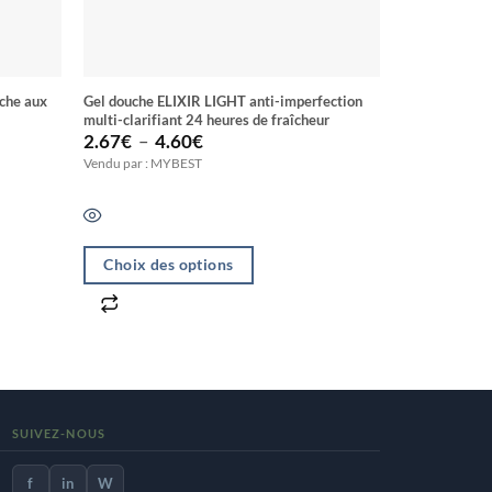
âche aux
Gel douche ELIXIR LIGHT anti-imperfection
Nettoyant BEC
multi-clarifiant 24 heures de fraîcheur
carotte
Plage
2.67
€
–
4.60
€
2.10
€
de
Vendu par : MYBEST
Vendu par : M
prix :
2.67€
à
4.60€
Choix des options
Ajouter a
Ce
produit
a
plusieurs
variations.
SUIVEZ-NOUS
Les
options
f
in
W