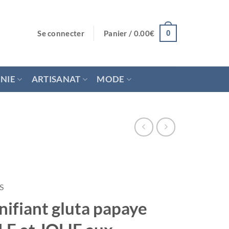
Se connecter
Panier /
0.00
€
0
NIE
ARTISANAT
MODE
S
ifiant gluta papaye