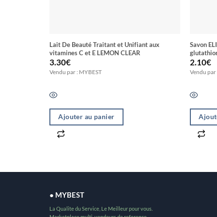
Lait De Beauté Traitant et Unifiant aux
Savon ELI
vitamines C et E LEMON CLEAR
glutathion
vergeture
3.30
€
2.10
€
Vendu par : MYBEST
Vendu par
Ajouter au panier
Ajout
● MYBEST
La Qualite du Service, Le Meilleur pour vous.
Marketplace multi-vendeurs de reference.