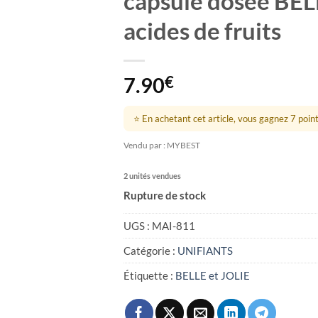
capsule dosée BEL
acides de fruits
7.90
€
⭐ En achetant cet article, vous gagnez 7 points
Vendu par : MYBEST
2 unités vendues
Rupture de stock
UGS :
MAI-811
Catégorie :
UNIFIANTS
Étiquette :
BELLE et JOLIE