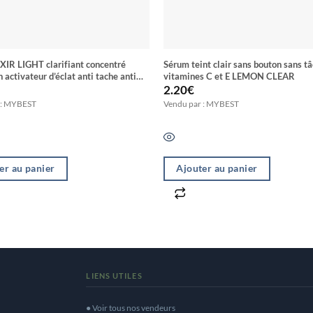
XIR LIGHT clarifiant concentré
Sérum teint clair sans bouton sans t
 activateur d’éclat anti tache anti
vitamines C et E LEMON CLEAR
 corps et visage SPF 45
2.20
€
 : MYBEST
Vendu par : MYBEST
er au panier
Ajouter au panier
LIENS UTILES
● Voir tous nos vendeurs