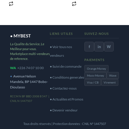
LIENS UTILES
SUIVEZ-NOUS
● MYBEST
La Qualite du Service, Le
f
in
W
● Voir tous nos
Meilleur pour vous.
Marketplace multi-vendeurs
vendeurs
de reference.
PAIEMENTS
● Suivi de commande
WA
+226 74 07 10 00
Orange Money
Moov Money
Wave
+
Avenue Nelson
● Conditions generales
Mandela, BP 1447 Bobo-
Visa / CB
Virement
Dioulasso
● Contactez-nous
RCCM N BF BBD 2008 B 547 |
● Actualites et Promos
CNIL N 1447507
● Devenir vendeur
Tous droits réservés | Protection données : CNIL N° 1447507