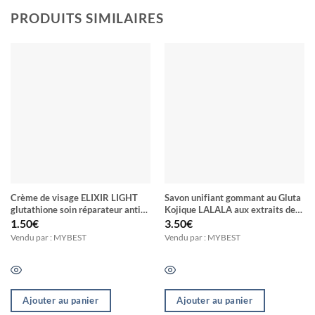
PRODUITS SIMILAIRES
Crème de visage ELIXIR LIGHT
Savon unifiant gommant au Gluta
glutathione soin réparateur anti-
Kojique LALALA aux extraits de
imperfections activateur d’éclat
plantes et de poudre d’Abricot
1.50
€
3.50
€
anti tache anti vergeture SPF 45
Vendu par : MYBEST
Vendu par : MYBEST
Ajouter au panier
Ajouter au panier