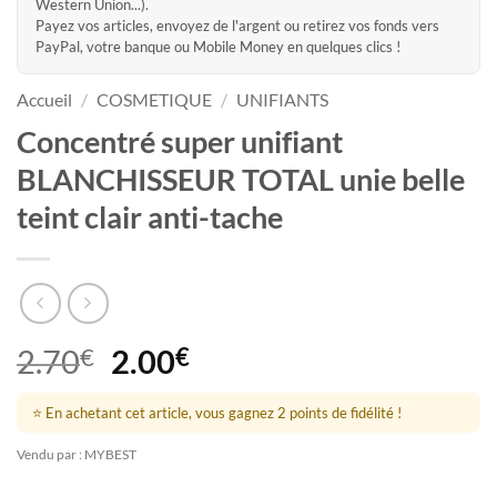
Western Union...).
Payez vos articles, envoyez de l'argent ou retirez vos fonds vers
PayPal, votre banque ou Mobile Money en quelques clics !
Accueil
/
COSMETIQUE
/
UNIFIANTS
Concentré super unifiant
BLANCHISSEUR TOTAL unie belle
teint clair anti-tache
Le
Le
2.70
€
2.00
€
prix
prix
initial
actuel
⭐ En achetant cet article, vous gagnez 2 points de fidélité !
était :
est :
Vendu par : MYBEST
2.70€.
2.00€.