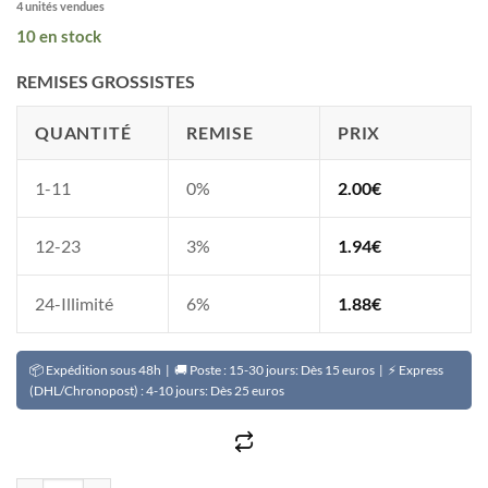
4 unités vendues
10 en stock
REMISES GROSSISTES
QUANTITÉ
REMISE
PRIX
1-11
0%
2.00
€
12-23
3%
1.94
€
24-Illimité
6%
1.88
€
📦 Expédition sous 48h | 🚚 Poste : 15-30 jours: Dès 15 euros | ⚡ Express
(DHL/Chronopost) : 4-10 jours: Dès 25 euros