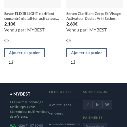
Savon ELIXIR LIGHT clarifiant
Serum Clarifiant Corps Et Visage
concentré glutathion activateur
Activateur Declat Anti Taches
d’éclat anti tache anti vergeture
Anti Vergeture Nutrition Intense
2.10
€
2.60
€
corps et visage SPF 45
Au Glutathione
Vendu par : MYBEST
Vendu par : MYBEST
Ajouter au panier
Ajouter au panier
LIENS UTILES
SUIVEZ-NOUS
● MYBEST
La Qualite du Service, Le
f
in
W
● Voir tous nos
Meilleur pour vous.
Marketplace multi-vendeurs
vendeurs
de reference.
PAIEMENTS
● Suivi de commande
WA
+226 74 07 10 00
Orange Money