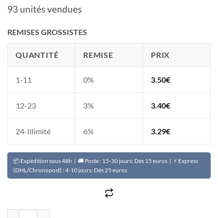
93 unités vendues
REMISES GROSSISTES
QUANTITÉ
REMISE
PRIX
1-11
0%
3.50
€
12-23
3%
3.40
€
24-Illimité
6%
3.29
€
📦 Expédition sous 48h | 🚚 Poste : 15-30 jours: Dès 15 euros | ⚡ Express
(DHL/Chronopost) : 4-10 jours: Dès 25 euros
quantité de Concentré soin corps unifiant intense 36 HEU