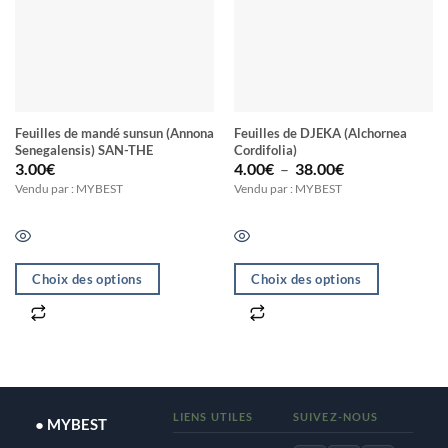
Feuilles de mandé sunsun (Annona
Feuilles de DJEKA (Alchornea
Senegalensis) SAN-THE
Cordifolia)
Plage
3.00
€
4.00
€
–
38.00
€
de
Vendu par : MYBEST
Vendu par : MYBEST
prix :
4.00€
à
38.00€
Choix des options
Choix des options
Ce
Ce
produit
produit
a
a
plusieurs
plusieurs
variations.
variations.
LIENS UTILES
SUIVEZ-NOUS
● MYBEST
Les
Les