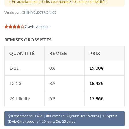
⭐ En achetant cet article, vous gagnez 19 points de fidélité !
Vendu par :
CHINA ELECTRONICS
2 avis vendeur
Noté
2
4
sur 5
REMISES GROSSISTES
basé sur
notations
client
QUANTITÉ
REMISE
PRIX
1-11
0%
19.00
€
12-23
3%
18.43
€
24-Illimité
6%
17.86
€
📦 Expédition sous 48h | 🚚 Poste : 15-30 jours: Dès 15 euros | ⚡ Express
(DHL/Chronopost) : 4-10 jours: Dès 25 euros