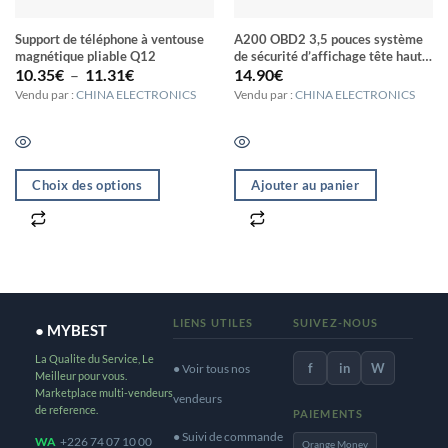
Support de téléphone à ventouse
A200 OBD2 3,5 pouces système
magnétique pliable Q12
de sécurité d’affichage tête haute
Plage
monté sur véhicule, prise en
10.35
€
–
11.31
€
14.90
€
de
charge de la vitesse de la voiture /
Vendu par :
CHINA ELECTRONICS
Vendu par :
CHINA ELECTRONICS
prix :
affichage de la vitesse de rotation
10.35€
du moteur / température de l’eau /
à
tension
11.31€
Choix des options
Ajouter au panier
Ce
produit
a
plusieurs
variations.
LIENS UTILES
SUIVEZ-NOUS
● MYBEST
Les
La Qualite du Service, Le
options
f
in
W
● Voir tous nos
Meilleur pour vous.
peuvent
Marketplace multi-vendeurs
vendeurs
de reference.
PAIEMENTS
être
● Suivi de commande
WA
+226 74 07 10 00
choisies
Orange Money