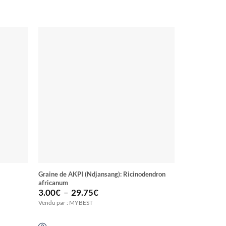
Graine de AKPI (Ndjansang): Ricinodendron
Poudre de mor
africanum
Plage
3.00
€
–
29.75
€
4.50
€
–
1
de
Vendu par : MYBEST
Vendu par : M
prix :
3.00€