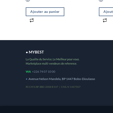
Ajouter au panier
Ajout
● MYBEST
La Qualite du Service, Le Meilleur pour vous.
Marketplace multi-vendeurs de reference.
WA
+226 74 07 10 00
+
Avenue Nelson Mandela, BP 1447 Bobo-Dioulasso
RCCM N BF BBD 2008 B 547 | CNIL N 1447507