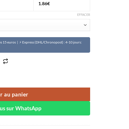
1.86
€
EFFACER
Dès 15 euros | ⚡ Express (DHL/Chronopost) : 4-10 jours:
rachis hypogaea)
r au panier
ous sur WhatsApp