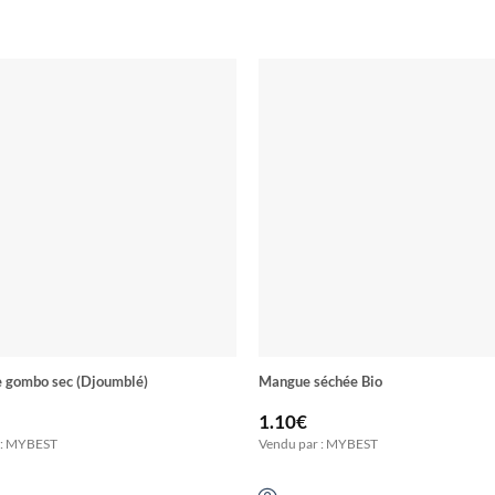
e gombo sec (Djoumblé)
Mangue séchée Bio
1.10
€
 : MYBEST
Vendu par : MYBEST