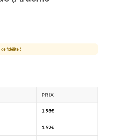
de fidélité !
PRIX
1.98
€
1.92
€