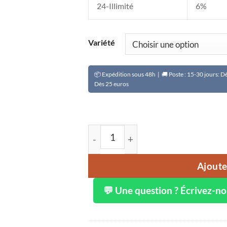
24-Illimité
6%
Variété
📦 Expédition sous 48h | 🚚 Poste : 15-30 jours: 
Dès 25 euros
quantité de Arachide avec coque (A
Ajoute
💬 Une question ? Écrivez-n