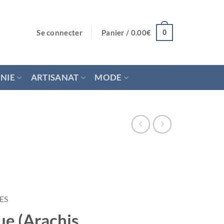
Se connecter
Panier /
0.00
€
0
NIE
ARTISANAT
MODE
ES
ue (Arachis