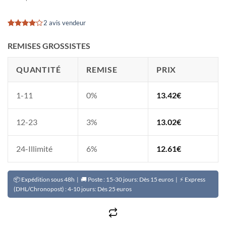
2 avis vendeur
Noté
2
4
sur 5
REMISES GROSSISTES
basé sur
notations
client
QUANTITÉ
REMISE
PRIX
1-11
0%
13.42
€
12-23
3%
13.02
€
24-Illimité
6%
12.61
€
📦 Expédition sous 48h | 🚚 Poste : 15-30 jours: Dès 15 euros | ⚡ Express
(DHL/Chronopost) : 4-10 jours: Dès 25 euros