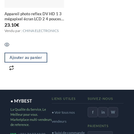
Appareil photo reflex DV HD 1 3
mégapixel écran LCD 2 4 pouces
enregistrement Full HD 720P EIS
23.10
€
Vendu par :
CHINA ELECTRONICS
Ajouter au panier
LIENS UTILES
SUIVEZ-NOUS
● MYBEST
La Qualite du Service, Le
f
in
W
● Voir tous nos
Meilleur pour vous.
Marketplace multi-vendeurs
vendeurs
de reference.
PAIEMENTS
● Suivi de commande