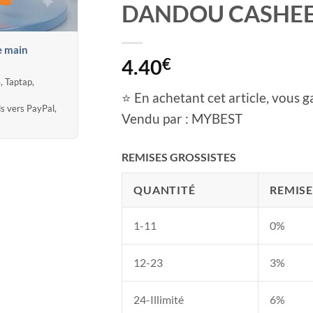
DANDOU CASHE
e main
4.40
€
, Taptap,
⭐ En achetant cet article, vous ga
ds vers PayPal,
Vendu par : MYBEST
REMISES GROSSISTES
QUANTITÉ
REMISE
1-11
0%
12-23
3%
24-Illimité
6%