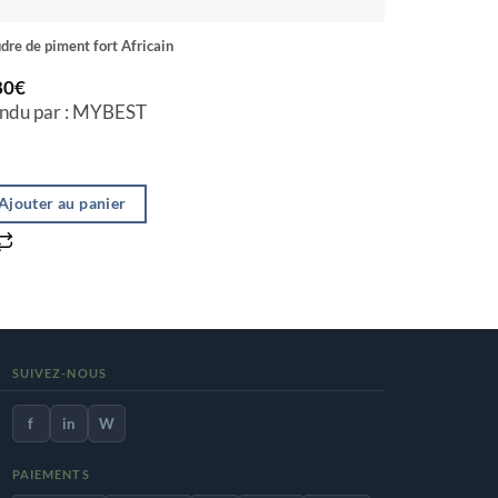
dre de piment fort Africain
Farine de maï
80
€
2.50
€
ndu par : MYBEST
Vendu par
Ajouter au panier
Ajouter a
SUIVEZ-NOUS
f
in
W
PAIEMENTS