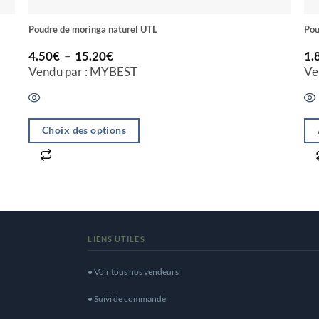
Poudre de moringa naturel UTL
Pou
Plage
4.50
€
–
15.20
€
1.
de
Vendu par : MYBEST
Ve
prix :
4.50€
à
15.20€
Choix des options
Ce
produit
a
plusieurs
variations.
LIENS UTILES
Les
options
● Voir tous nos vendeurs
peuvent
● Suivi de commande
être