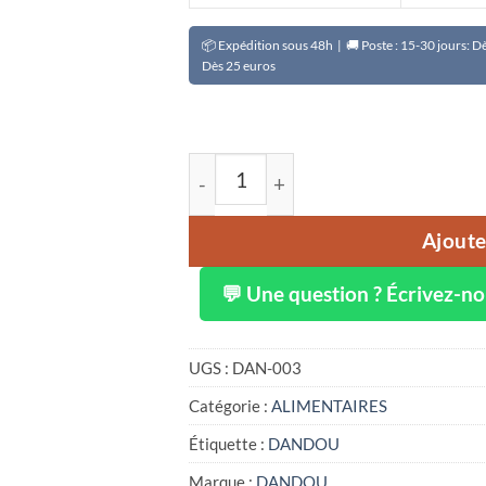
📦 Expédition sous 48h | 🚚 Poste : 15-30 jours: 
Dès 25 euros
quantité de Amande de cajou Cho
Ajoute
💬 Une question ? Écrivez-n
UGS :
DAN-003
Catégorie :
ALIMENTAIRES
Étiquette :
DANDOU
Marque :
DANDOU