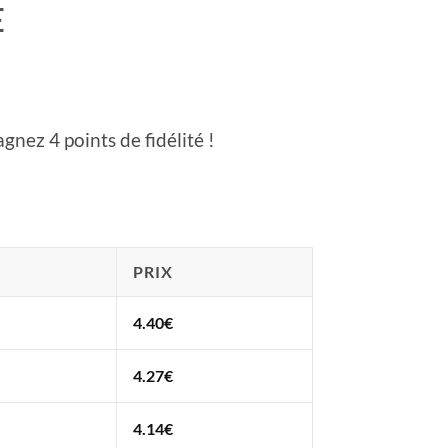
E
gnez 4 points de fidélité !
PRIX
4.40
€
4.27
€
4.14
€