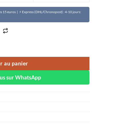
Dès 15 euros | ⚡ Express (DHL/Chronopost) : 4-10 jours:
colat caramélisée DANDOU CASHEE
r au panier
ous sur WhatsApp