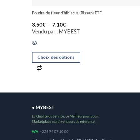
Poudre de fleur d’hibiscus (Bissap) ETF
Plage
3.50
€
–
7.10
€
de
Vendu par : MYBEST
prix :
3.50€
à
7.10€
Choix des options
Ce
produit
a
plusieurs
variations.
● MYBEST
Les
options
La Qualite du Service, Le Meilleur pour vous.
Marketplace multi-vendeurs de reference.
peuvent
WA
+226 74 07 10 00
être