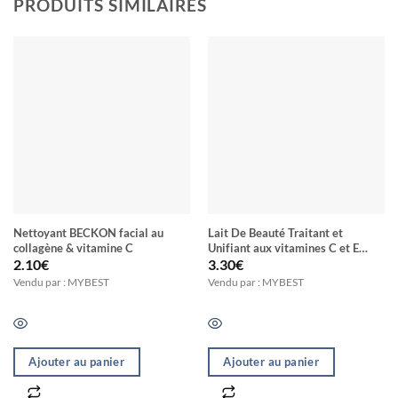
PRODUITS SIMILAIRES
Nettoyant BECKON facial au
Lait De Beauté Traitant et
collagène & vitamine C
Unifiant aux vitamines C et E
LEMON CLEAR
2.10
€
3.30
€
Vendu par : MYBEST
Vendu par : MYBEST
Ajouter au panier
Ajouter au panier