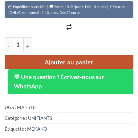
📦 Expédition sous 48h | 🚚 Poste : 15-30 jours: Dès 15 euros | ⚡ Express
(DHL/Chronopost) : 4-10 jours: Dès 25 euros
quantité de Gel de douche corps adoucissant et unifia
Ajouter au panier
💬 Une question ? Écrivez-nous sur
WhatsApp
UGS :
MAI-518
Catégorie :
UNIFIANTS
Étiquette :
MEKAKO