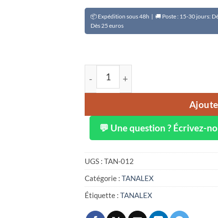
📦 Expédition sous 48h | 🚚 Poste : 15-30 jours: 
Dès 25 euros
quantité de Beurre de mangue bio
Ajoute
💬 Une question ? Écrivez-n
UGS :
TAN-012
Catégorie :
TANALEX
Étiquette :
TANALEX