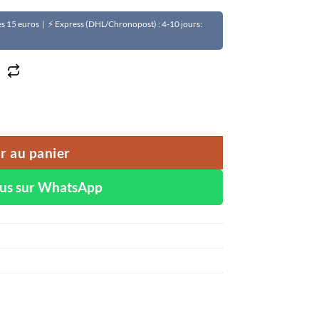
Dès 15 euros | ⚡ Express (DHL/Chronopost) : 4-10 jours:
 TANALEX
r au panier
ous sur WhatsApp