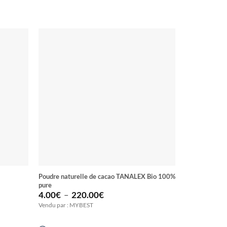
Poudre naturelle de cacao TANALEX Bio 100%
Beurre de Caca
pure
TANALEX
Plage
4.00
€
–
220.00
€
23.78
€
de
Vendu par : MYBEST
Vendu par : M
prix :
4.00€