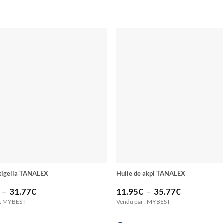
 kigelia TANALEX
Huile de akpi TANALEX
Plage
Plage
–
31.77
€
11.95
€
–
35.77
€
de
de
 : MYBEST
Vendu par : MYBEST
prix :
prix :
11.95€
11.95€