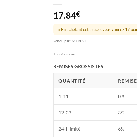
17.84
€
⭐ En achetant cet article, vous gagnez 17 point
Vendu par : MYBEST
1 unité vendue
REMISES GROSSISTES
QUANTITÉ
REMISE
1-11
0%
12-23
3%
24-Illimité
6%