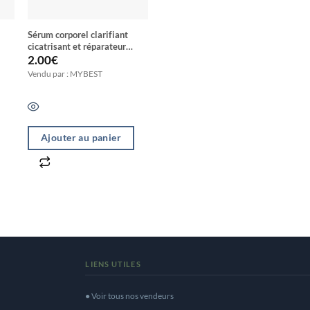
Sérum corporel clarifiant
cicatrisant et réparateur
ine
WHITE TARGET riche au
2.00
€
curcuma et a la vitamine C
Vendu par : MYBEST
Ajouter au panier
LIENS UTILES
● Voir tous nos vendeurs