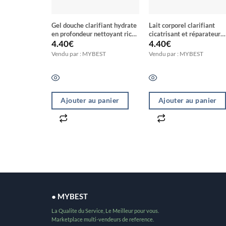
Gel douche clarifiant hydrate
Lait corporel clarifiant
en profondeur nettoyant riche
cicatrisant et réparateur
au curcuma et vitamine C
riche au curcuma et vitam
4.40
€
4.40
€
C
Vendu par : MYBEST
Vendu par : MYBEST
Ajouter au panier
Ajouter au panier
● MYBEST
La Qualite du Service, Le Meilleur pour vous.
Marketplace multi-vendeurs de reference.