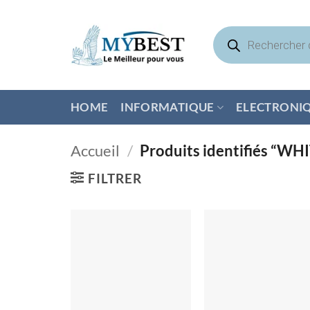
Passer
au
Recherche
de
contenu
produits
HOME
INFORMATIQUE
ELECTRONI
Accueil
/
Produits identifiés “W
FILTRER