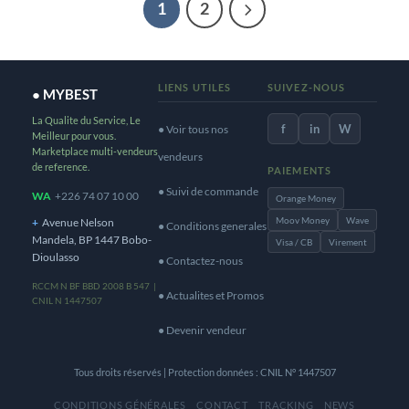
1
2
LIENS UTILES
SUIVEZ-NOUS
● MYBEST
La Qualite du Service, Le
f
in
W
● Voir tous nos
Meilleur pour vous.
Marketplace multi-vendeurs
vendeurs
de reference.
PAIEMENTS
● Suivi de commande
WA
+226 74 07 10 00
Orange Money
Moov Money
Wave
+
Avenue Nelson
● Conditions generales
Mandela, BP 1447 Bobo-
Visa / CB
Virement
Dioulasso
● Contactez-nous
RCCM N BF BBD 2008 B 547 |
● Actualites et Promos
CNIL N 1447507
● Devenir vendeur
Tous droits réservés | Protection données : CNIL N° 1447507
CONDITIONS GÉNÉRALES
CONTACT
TRACKING
NEWS