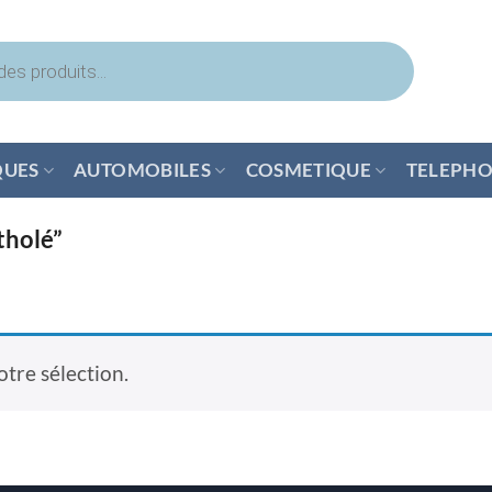
QUES
AUTOMOBILES
COSMETIQUE
TELEPHO
tholé”
tre sélection.