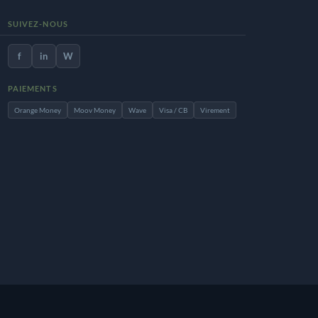
SUIVEZ-NOUS
f
in
W
PAIEMENTS
Orange Money
Moov Money
Wave
Visa / CB
Virement