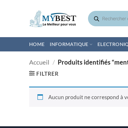
Passer
au
Recherche
de
contenu
produits
HOME
INFORMATIQUE
ELECTRONI
Accueil
/
Produits identifiés “men
FILTRER
Aucun produit ne correspond à vo