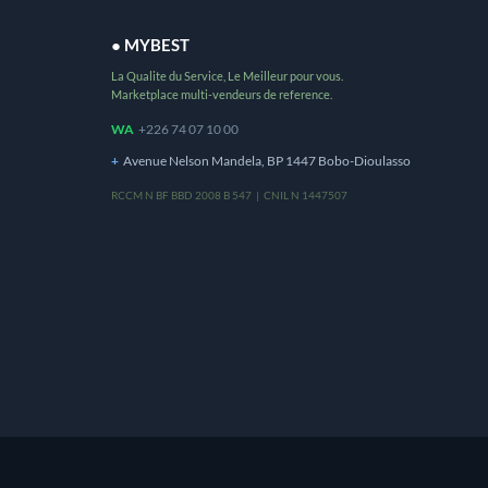
● MYBEST
La Qualite du Service, Le Meilleur pour vous.
Marketplace multi-vendeurs de reference.
WA
+226 74 07 10 00
+
Avenue Nelson Mandela, BP 1447 Bobo-Dioulasso
RCCM N BF BBD 2008 B 547 | CNIL N 1447507