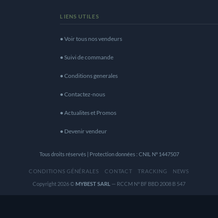
LIENS UTILES
● Voir tous nos vendeurs
● Suivi de commande
● Conditions generales
● Contactez-nous
● Actualites et Promos
● Devenir vendeur
Tous droits réservés | Protection données : CNIL N° 1447507
CONDITIONS GÉNÉRALES
CONTACT
TRACKING
NEWS
Copyright 2026 ©
MYBEST SARL
— RCCM N° BF BBD 2008 B 547