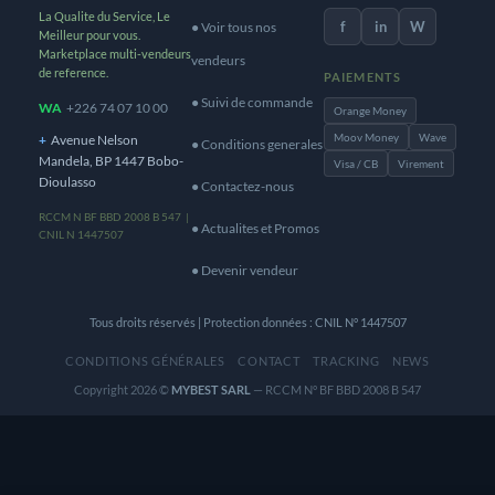
La Qualite du Service, Le
f
in
W
● Voir tous nos
Meilleur pour vous.
Marketplace multi-vendeurs
vendeurs
de reference.
PAIEMENTS
● Suivi de commande
WA
+226 74 07 10 00
Orange Money
Moov Money
Wave
+
Avenue Nelson
● Conditions generales
Mandela, BP 1447 Bobo-
Visa / CB
Virement
Dioulasso
● Contactez-nous
RCCM N BF BBD 2008 B 547 |
● Actualites et Promos
CNIL N 1447507
● Devenir vendeur
Tous droits réservés | Protection données : CNIL N° 1447507
CONDITIONS GÉNÉRALES
CONTACT
TRACKING
NEWS
Copyright 2026 ©
MYBEST SARL
— RCCM N° BF BBD 2008 B 547