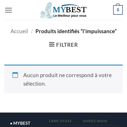
Passer
0
au
contenu
Accueil
/
Produits identifiés “l'impuissance”
FILTRER
Aucun produit ne correspond à votre
sélection.
LIENS UTILES
SUIVEZ-NOUS
● MYBEST