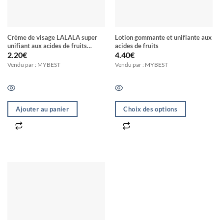
Crème de visage LALALA super
Lotion gommante et unifiante aux
unifiant aux acides de fruits
acides de fruits
collagène et vitamine C & E
2.20
€
4.40
€
Vendu par : MYBEST
Vendu par : MYBEST
Ajouter au panier
Choix des options
Ce
produit
a
plusieurs
variations.
Les
options
peuvent