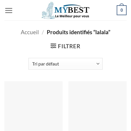
Passer
0
au
contenu
Accueil
/
Produits identifiés “lalala”
FILTRER