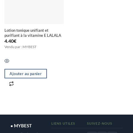
être
choisies
sur
la
Lotion tonique unifiant et
page
purifiant à la vitamine E LALALA
4.40
€
du
Vendu par : MYBEST
produit
Ajouter au panier
LIENS UTILES
SUIVEZ-NOUS
● MYBEST