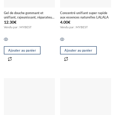
Gel de douche gommant et
Concentré unifiant super rapide
unifiant, rajeunissant, réparateur
aux essences naturelles LALALA
LALALA résultats visibles 7 jours
12.30
€
4.00
€
Vendu par : MYBEST
Vendu par : MYBEST
Ajouter au panier
Ajouter au panier