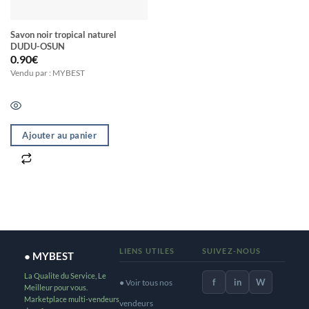
Savon noir tropical naturel
DUDU-OSUN
0.90
€
Vendu par : MYBEST
Ajouter au panier
LIENS UTILES
SUIVEZ-NOUS
● MYBEST
La Qualite du Service, Le
f
in
W
● Voir tous nos
Meilleur pour vous.
Marketplace multi-vendeurs
vendeurs