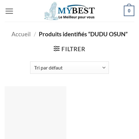
Passer
0
au
contenu
Accueil
/
Produits identifiés “DUDU OSUN”
FILTRER