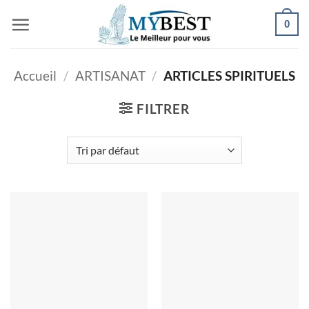
Passer
0
au
contenu
Accueil
/
ARTISANAT
/
ARTICLES SPIRITUELS
FILTRER