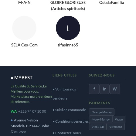
M-A-N
GLOIRE GLORIEUSE
OdudaFamilia
(Articles spirituels)
t
SELA Cos-Com
tifasinna65
LIENS UTILES
SUIVEZ-NOUS
● MYBEST
La Qualite du Service, Le
f
in
W
● Voir tous nos
Meilleur pour vous.
Marketplace multi-vendeurs
vendeurs
de reference.
PAIEMENTS
● Suivi de commande
WA
+226 74 07 10 00
Orange Money
Moov Money
Wave
+
Avenue Nelson
● Conditions generales
Mandela, BP 1447 Bobo-
Visa / CB
Virement
Dioulasso
● Contactez-nous