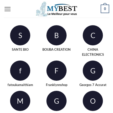
Passer
0
au
contenu
S
B
C
SANTE BIO
BOUBA CREATION
CHINA
ELECTRONICS
f
F
G
fatoukamalthiam
Franklynnshop
Georges 7 Accurat
M
G
O